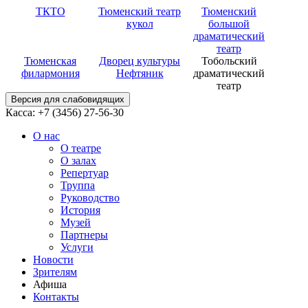
ТКТО
Тюменский театр
Тюменский
кукол
большой
драматический
театр
Тюменская
Дворец культуры
Тобольский
филармония
Нефтяник
драматический
театр
Версия для слабовидящих
Касса: +7 (3456)
27-56-30
О нас
О театре
О залах
Репертуар
Труппа
Руководство
История
Музей
Партнеры
Услуги
Новости
Зрителям
Афиша
Контакты