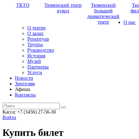
ТКТО
Тюменский театр
Тюменский
Тю
кукол
большой
фил
драматический
театр
О нас
О театре
О залах
Репертуар
Труппа
Руководство
История
Музей
Партнеры
Услуги
Новости
Зрителям
Афиша
Контакты
Касса: +7 (3456) 27-56-30
Войти
Купить билет