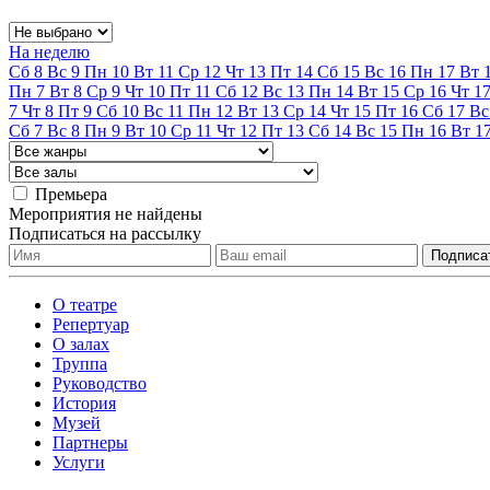
На неделю
Сб
8
Вс
9
Пн
10
Вт
11
Ср
12
Чт
13
Пт
14
Сб
15
Вс
16
Пн
17
Вт
Пн
7
Вт
8
Ср
9
Чт
10
Пт
11
Сб
12
Вс
13
Пн
14
Вт
15
Ср
16
Чт
1
7
Чт
8
Пт
9
Сб
10
Вс
11
Пн
12
Вт
13
Ср
14
Чт
15
Пт
16
Сб
17
Вс
Сб
7
Вс
8
Пн
9
Вт
10
Ср
11
Чт
12
Пт
13
Сб
14
Вс
15
Пн
16
Вт
1
Премьера
Мероприятия не найдены
Подписаться на рассылку
О театре
Репертуар
О залах
Труппа
Руководство
История
Музей
Партнеры
Услуги