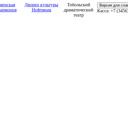
менская
Дворец культуры
Тобольский
Версия для сл
армония
Нефтяник
драматический
Касса: +7 (3456
театр