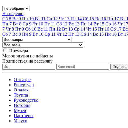
На неделю
Сб
8
Вс
9
Пн
10
Вт
11
Ср
12
Чт
13
Пт
14
Сб
15
Вс
16
Пн
17
Вт
Пн
7
Вт
8
Ср
9
Чт
10
Пт
11
Сб
12
Вс
13
Пн
14
Вт
15
Ср
16
Чт
1
7
Чт
8
Пт
9
Сб
10
Вс
11
Пн
12
Вт
13
Ср
14
Чт
15
Пт
16
Сб
17
Вс
Сб
7
Вс
8
Пн
9
Вт
10
Ср
11
Чт
12
Пт
13
Сб
14
Вс
15
Пн
16
Вт
1
Премьера
Мероприятия не найдены
Подписаться на рассылку
О театре
Репертуар
О залах
Труппа
Руководство
История
Музей
Партнеры
Услуги