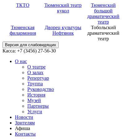
ТКТО
Тюменский театр
Тюменский
кукол
большой
драматический
театр
Тюменская
Дворец культуры
Тобольский
филармония
Нефтяник
драматический
театр
Версия для слабовидящих
Касса: +7 (3456)
27-56-30
О нас
О театре
О залах
Репертуар
Труппа
Руководство
История
Музей
Партнеры
Услуги
Новости
Зрителям
Афиша
Контакты