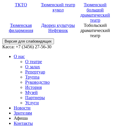
ТКТО
Тюменский театр
Тюменский
кукол
большой
драматический
театр
Тюменская
Дворец культуры
Тобольский
филармония
Нефтяник
драматический
театр
Версия для слабовидящих
Касса: +7 (3456)
27-56-30
О нас
О театре
О залах
Репертуар
Труппа
Руководство
История
Музей
Партнеры
Услуги
Новости
Зрителям
Афиша
Контакты