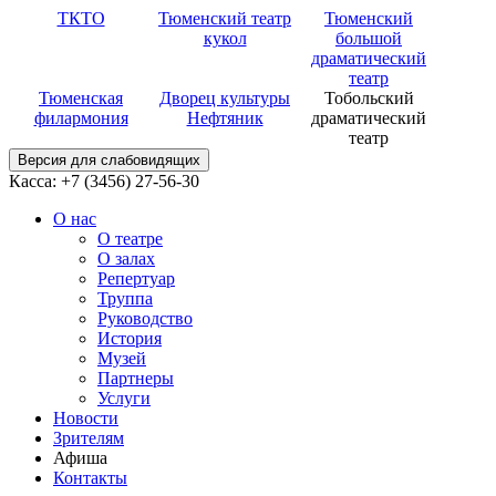
ТКТО
Тюменский театр
Тюменский
кукол
большой
драматический
театр
Тюменская
Дворец культуры
Тобольский
филармония
Нефтяник
драматический
театр
Версия для слабовидящих
Касса: +7 (3456)
27-56-30
О нас
О театре
О залах
Репертуар
Труппа
Руководство
История
Музей
Партнеры
Услуги
Новости
Зрителям
Афиша
Контакты