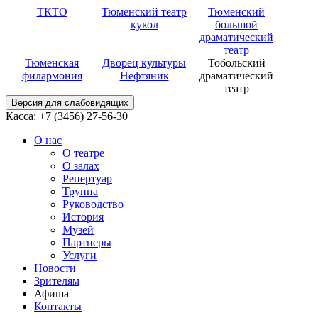
ТКТО
Тюменский театр
Тюменский
кукол
большой
драматический
театр
Тюменская
Дворец культуры
Тобольский
филармония
Нефтяник
драматический
театр
Версия для слабовидящих
Касса: +7 (3456)
27-56-30
О нас
О театре
О залах
Репертуар
Труппа
Руководство
История
Музей
Партнеры
Услуги
Новости
Зрителям
Афиша
Контакты