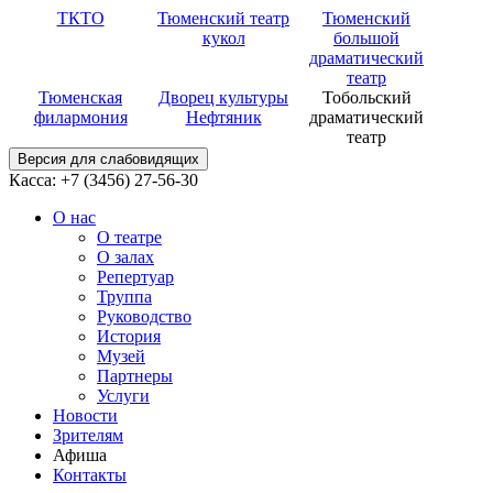
ТКТО
Тюменский театр
Тюменский
кукол
большой
драматический
театр
Тюменская
Дворец культуры
Тобольский
филармония
Нефтяник
драматический
театр
Версия для слабовидящих
Касса: +7 (3456)
27-56-30
О нас
О театре
О залах
Репертуар
Труппа
Руководство
История
Музей
Партнеры
Услуги
Новости
Зрителям
Афиша
Контакты