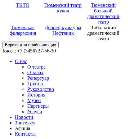
ТКТО
Тюменский театр
Тюменский
кукол
большой
драматический
театр
Тюменская
Дворец культуры
Тобольский
филармония
Нефтяник
драматический
театр
Версия для слабовидящих
Касса: +7 (3456)
27-56-30
О нас
О театре
О залах
Репертуар
Труппа
Руководство
История
Музей
Партнеры
Услуги
Новости
Зрителям
Афиша
Контакты