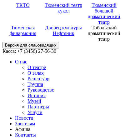
ТКТО
Тюменский театр
Тюменский
кукол
большой
драматический
театр
Тюменская
Дворец культуры
Тобольский
филармония
Нефтяник
драматический
театр
Версия для слабовидящих
Касса: +7 (3456)
27-56-30
О нас
О театре
О залах
Репертуар
Труппа
Руководство
История
Музей
Партнеры
Услуги
Новости
Зрителям
Афиша
Контакты