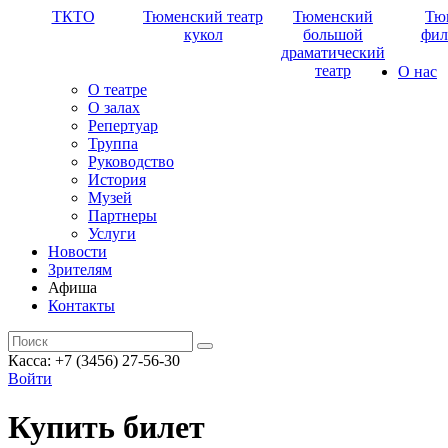
ТКТО
Тюменский театр
Тюменский
Тю
кукол
большой
фил
драматический
театр
О нас
О театре
О залах
Репертуар
Труппа
Руководство
История
Музей
Партнеры
Услуги
Новости
Зрителям
Афиша
Контакты
Касса: +7 (3456) 27-56-30
Войти
Купить билет