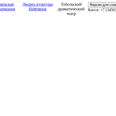
менская
Дворец культуры
Тобольский
Версия для сл
армония
Нефтяник
драматический
Касса: +7 (3456
театр