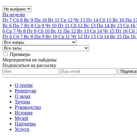
На неделю
Пт
7
Сб
8
Вс
9
Пн
10
Вт
11
Ср
12
Чт
13
Пт
14
Сб
15
Вс
16
Пн
1
Вс
6
Пн
7
Вт
8
Ср
9
Чт
10
Пт
11
Сб
12
Вс
13
Пн
14
Вт
15
Ср
16
6
Ср
7
Чт
8
Пт
9
Сб
10
Вс
11
Пн
12
Вт
13
Ср
14
Чт
15
Пт
16
Сб
Пт
6
Сб
7
Вс
8
Пн
9
Вт
10
Ср
11
Чт
12
Пт
13
Сб
14
Вс
15
Пн
16
Премьера
Мероприятия не найдены
Подписаться на рассылку
О театре
Репертуар
О залах
Труппа
Руководство
История
Музей
Партнеры
Услуги