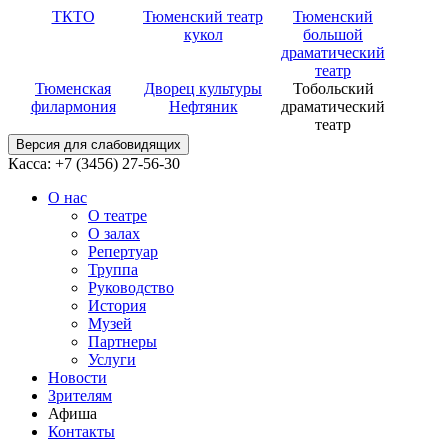
ТКТО
Тюменский театр
Тюменский
кукол
большой
драматический
театр
Тюменская
Дворец культуры
Тобольский
филармония
Нефтяник
драматический
театр
Версия для слабовидящих
Касса: +7 (3456)
27-56-30
О нас
О театре
О залах
Репертуар
Труппа
Руководство
История
Музей
Партнеры
Услуги
Новости
Зрителям
Афиша
Контакты