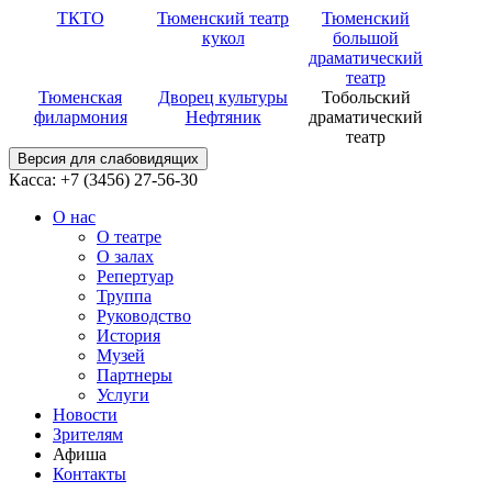
ТКТО
Тюменский театр
Тюменский
кукол
большой
драматический
театр
Тюменская
Дворец культуры
Тобольский
филармония
Нефтяник
драматический
театр
Версия для слабовидящих
Касса: +7 (3456)
27-56-30
О нас
О театре
О залах
Репертуар
Труппа
Руководство
История
Музей
Партнеры
Услуги
Новости
Зрителям
Афиша
Контакты