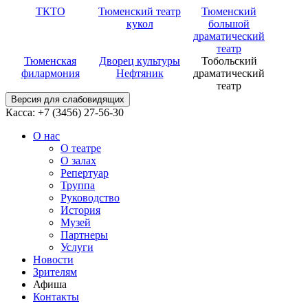
ТКТО
Тюменский театр
Тюменский
кукол
большой
драматический
театр
Тюменская
Дворец культуры
Тобольский
филармония
Нефтяник
драматический
театр
Версия для слабовидящих
Касса: +7 (3456)
27-56-30
О нас
О театре
О залах
Репертуар
Труппа
Руководство
История
Музей
Партнеры
Услуги
Новости
Зрителям
Афиша
Контакты