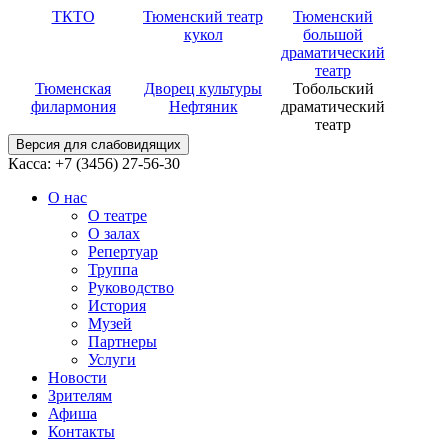
ТКТО
Тюменский театр
Тюменский
кукол
большой
драматический
театр
Тюменская
Дворец культуры
Тобольский
филармония
Нефтяник
драматический
театр
Версия для слабовидящих
Касса: +7 (3456)
27-56-30
О нас
О театре
О залах
Репертуар
Труппа
Руководство
История
Музей
Партнеры
Услуги
Новости
Зрителям
Афиша
Контакты