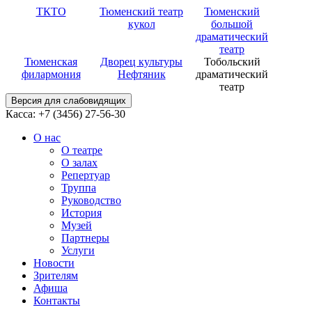
ТКТО
Тюменский театр
Тюменский
кукол
большой
драматический
театр
Тюменская
Дворец культуры
Тобольский
филармония
Нефтяник
драматический
театр
Версия для слабовидящих
Касса: +7 (3456)
27-56-30
О нас
О театре
О залах
Репертуар
Труппа
Руководство
История
Музей
Партнеры
Услуги
Новости
Зрителям
Афиша
Контакты