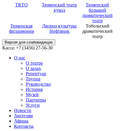
ТКТО
Тюменский театр
Тюменский
кукол
большой
драматический
театр
Тюменская
Дворец культуры
Тобольский
филармония
Нефтяник
драматический
театр
Версия для слабовидящих
Касса: +7 (3456)
27-56-30
О нас
О театре
О залах
Репертуар
Труппа
Руководство
История
Музей
Партнеры
Услуги
Новости
Зрителям
Афиша
Контакты